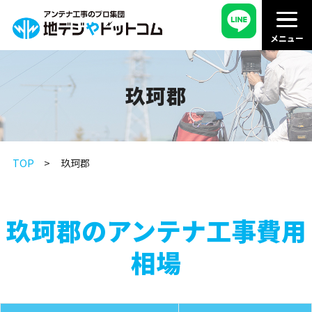
玖珂郡
TOP
玖珂郡
玖珂郡のアンテナ工事費用
相場