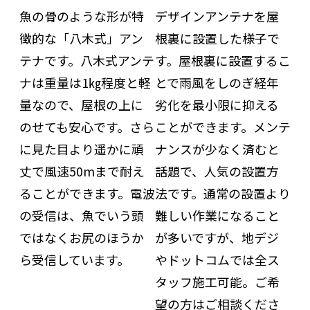
魚の骨のような形が特
デザインアンテナを屋
徴的な「八木式」アン
根裏に設置した様子で
テナです。八木式アンテ
す。屋根裏に設置するこ
ナは重量は1㎏程度と軽
とで雨風をしのぎ経年
量なので、屋根の上に
劣化を最小限に抑える
のせても安心です。さら
ことができます。メンテ
に見た目より遥かに頑
ナンスが少なく済むと
丈で風速50mまで耐え
話題で、人気の設置方
ることができます。電波
法です。通常の設置より
の受信は、魚でいう頭
難しい作業になること
ではなくお尻のほうか
が多いですが、地デジ
ら受信しています。
やドットコムでは全ス
タッフ施工可能。ご希
望の方はご相談くださ