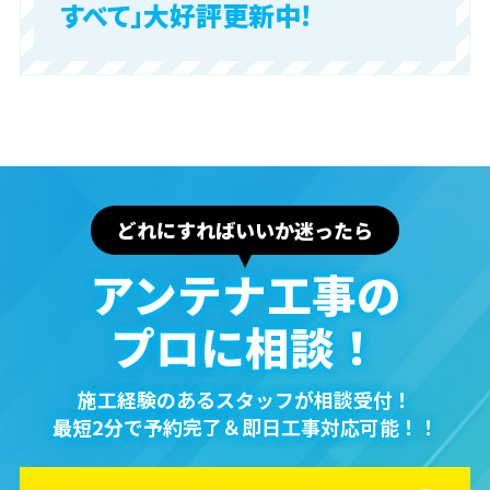
すべて」大好評更新中!
どれにすればいいか迷ったら
アンテナ⼯事の
プロに相談！
施⼯経験のあるスタッフが相談受付！
最短2分で予約完了＆即⽇⼯事対応可能！！