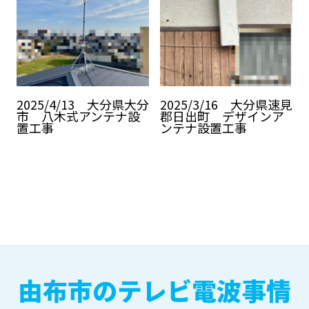
2025/4/13 大分県大分
2025/3/16 大分県速見
市 八木式アンテナ設
郡日出町 デザインア
置工事
ンテナ設置工事
由布市のテレビ電波事情