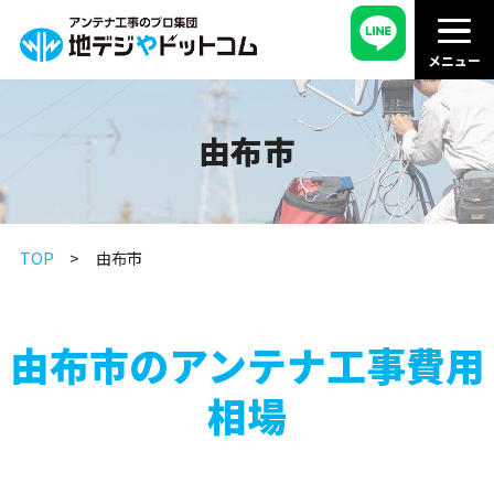
由布市
TOP
由布市
由布市のアンテナ工事費用
相場