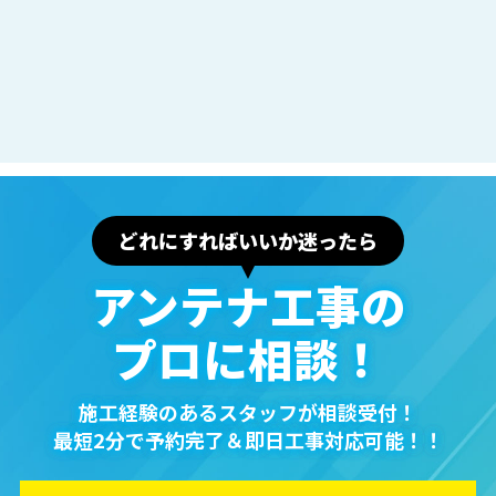
どれにすればいいか迷ったら
アンテナ⼯事の
プロに相談！
施⼯経験のあるスタッフが相談受付！
最短2分で予約完了＆即⽇⼯事対応可能！！