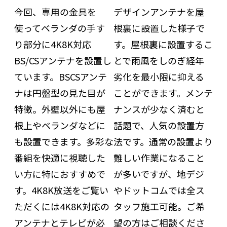
デザインアンテナを屋
今回、専用の金具を
根裏に設置した様子で
使ってベランダの手す
す。屋根裏に設置するこ
り部分に4K8K対応
とで雨風をしのぎ経年
BS/CSアンテナを設置し
劣化を最小限に抑える
ています。BSCSアンテ
ことができます。メンテ
ナは円盤型の見た目が
ナンスが少なく済むと
特徴。外壁以外にも屋
話題で、人気の設置方
根上やベランダなどに
法です。通常の設置より
も設置できます。多彩な
難しい作業になること
番組を快適に視聴した
が多いですが、地デジ
い方に特におすすめで
やドットコムでは全ス
す。4K8K放送をご覧い
タッフ施工可能。ご希
ただくには4K8K対応の
望の方はご相談くださ
アンテナとテレビが必