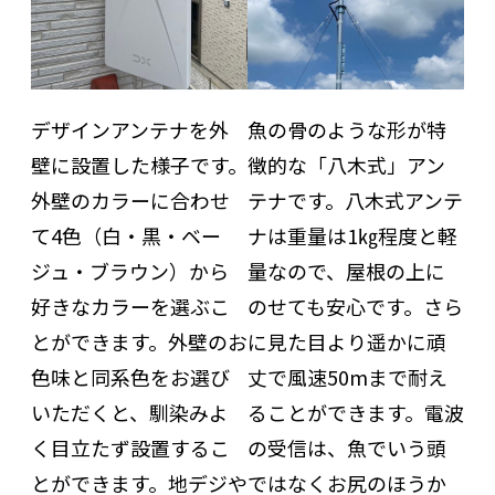
デザインアンテナを外
魚の骨のような形が特
壁に設置した様子です。
徴的な「八木式」アン
外壁のカラーに合わせ
テナです。八木式アンテ
て4色（白・黒・ベー
ナは重量は1㎏程度と軽
ジュ・ブラウン）から
量なので、屋根の上に
好きなカラーを選ぶこ
のせても安心です。さら
とができます。外壁のお
に見た目より遥かに頑
色味と同系色をお選び
丈で風速50mまで耐え
いただくと、馴染みよ
ることができます。電波
く目立たず設置するこ
の受信は、魚でいう頭
とができます。地デジや
ではなくお尻のほうか