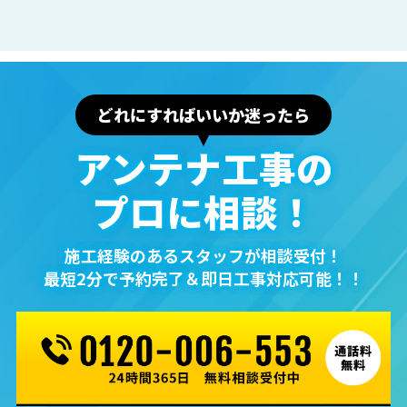
どれにすればいいか迷ったら
アンテナ⼯事の
プロに相談！
施⼯経験のあるスタッフが相談受付！
最短2分で予約完了＆即⽇⼯事対応可能！！