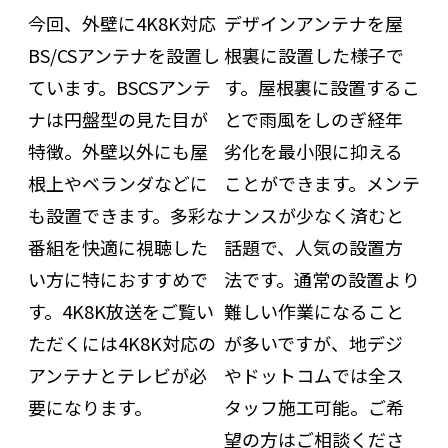
今回、外壁に4K8K対応
デザインアンテナを屋
BS/CSアンテナを設置し
根裏に設置した様子で
ています。BSCSアンテ
す。屋根裏に設置するこ
ナは円盤型の見た目が
とで雨風をしのぎ経年
特徴。外壁以外にも屋
劣化を最小限に抑える
根上やベランダなどに
ことができます。メンテ
も設置できます。多彩な
ナンスが少なく済むと
番組を快適に視聴した
話題で、人気の設置方
い方に特におすすめで
法です。通常の設置より
す。4K8K放送をご覧い
難しい作業になること
ただくには4K8K対応の
が多いですが、地デジ
アンテナとテレビが必
やドットコムでは全ス
要になります。
タッフ施工可能。ご希
望の方はご相談くださ