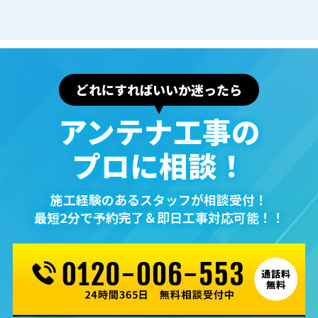
どれにすればいいか迷ったら
アンテナ⼯事の
プロに相談！
施⼯経験のあるスタッフが相談受付！
最短2分で予約完了＆即⽇⼯事対応可能！！