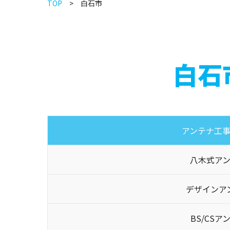
TOP
白石市
白石
アンテナ工
八木式ア
デザインア
BS/CSア