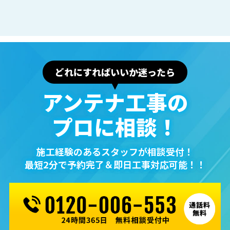
どれにすればいいか迷ったら
アンテナ⼯事の
プロに相談！
施⼯経験のあるスタッフが相談受付！
最短2分で予約完了＆即⽇⼯事対応可能！！