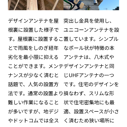
デザインアンテナを屋
突出し金具を使用し、
根裏に設置した様子で
ユニコーンアンテナを設
す。屋根裏に設置するこ
置しています。シンプル
とで雨風をしのぎ経年
なポール状が特徴の本
劣化を最小限に抑える
アンテナは、八木式や
ことができます。メンテ
デザインアンテナと同
ナンスが少なく済むと
じUHFアンテナの一つ
話題で、人気の設置方
です。住宅のデザインを
法です。通常の設置より
損なわず、スリムな形
難しい作業になること
状で住宅密集地にも最
が多いですが、地デジ
適、設置スペースが小さ
やドットコムでは全ス
く済むため狭い場所に