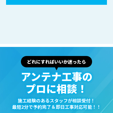
どれにすればいいか迷ったら
アンテナ⼯事の
プロに相談！
施⼯経験のあるスタッフが相談受付！
最短2分で予約完了＆即⽇⼯事対応可能！！