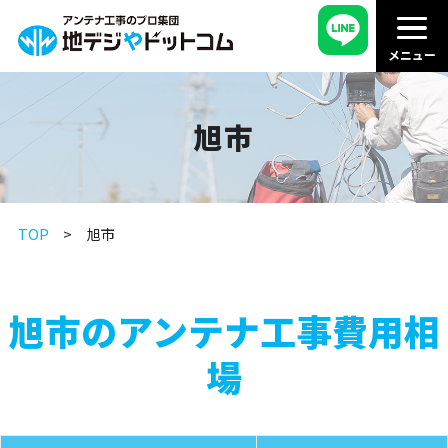
旭市
TOP
旭市
旭市のアンテナ工事費用相
場