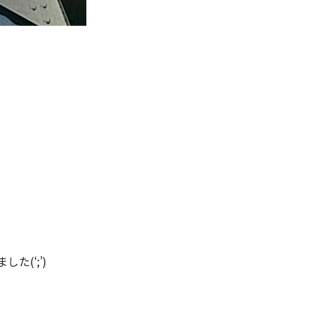
(‘;’)